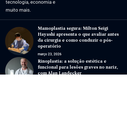
tecnologia, economia e
muito mais.
Mamoplastia segura: Milton Seigi
Hayashi apresenta o que avaliar antes
da cirurgia e como conduzir o pós-
operatório
março 23, 2026
Rinoplastia: a solução estética e
funcional para lesões graves no nariz,
com Alan Landecker
agosto 8, 2024
Jornal Eventos –
contato@jornaleventos.com.br
– tel.(11)91754-6532