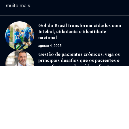
muito mais.
Gol do Brasil transforma cidades com
futebol, cidadania e identidade
nacional
agosto 4, 2025
Gestão de pacientes crônicos: veja os
principais desafios que os pacientes e
os profissionais de saúde enfrentam
dezembro 5, 2024
Jornal Eventos –
contato@jornaleventos.com.br
– tel.(11)91754-6532
Home
Sobre Nós
Quem Faz
Contato
Notícias