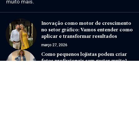
muito mais.
Inovação como motor de crescimento
no setor gráfico: Vamos entender como
aplicar e transformar resultados
março 27, 2026
Como pequenos lojistas podem criar
fotos profissionais sem gastar muito?
Descubra!
março 27, 2025
Jornal Eventos –
contato@jornaleventos.com.br
– tel.(11)91754-6532
Home
Sobre Nós
Quem Faz
Contato
Notícias