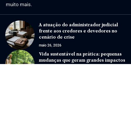
muito mais.
A atuação do administrador judicial
frente aos credores e devedores no
cenário de crise
maio 26, 2026
Vida sustentável na prática: pequenas
mudanças que geram grandes impactos
no dia a dia
junho 10, 2026
Jornal Eventos –
contato@jornaleventos.com.br
– tel.(11)91754-6532
Home
Sobre Nós
Quem Faz
Contato
Notícias