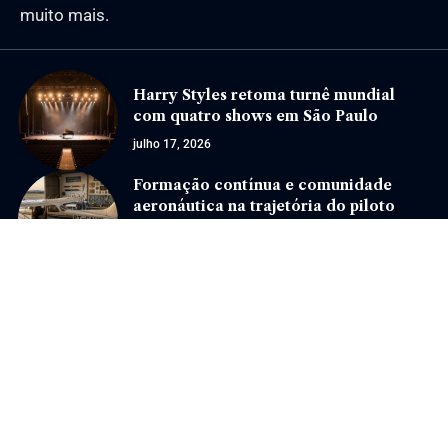
muito mais.
Harry Styles retoma turnê mundial
com quatro shows em São Paulo
julho 17, 2026
Formação contínua e comunidade
aeronáutica na trajetória do piloto
privado
julho 6, 2026
Jornal Eventos –
contato@jornaleventos.com.br
– tel.(11)91754-6532
Home
Sobre Nós
Quem Faz
Contato
Notícias