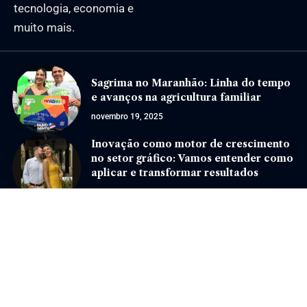
tecnologia, economia e
muito mais.
Sagrima no Maranhão: Linha do tempo
e avanços na agricultura familiar
novembro 19, 2025
Inovação como motor de crescimento
no setor gráfico: Vamos entender como
aplicar e transformar resultados
março 27, 2026
Jornal Eventos –
contato@jornaleventos.com.br
– tel.(11)91754-6532
Home
Sobre Nós
Quem Faz
Contato
Notícias