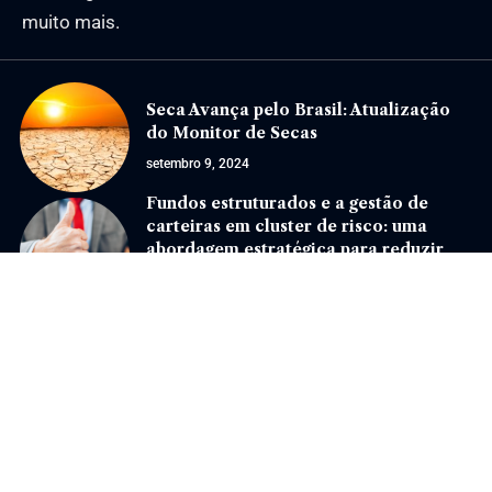
muito mais.
Seca Avança pelo Brasil: Atualização
do Monitor de Secas
setembro 9, 2024
Fundos estruturados e a gestão de
carteiras em cluster de risco: uma
abordagem estratégica para reduzir
volatilidade
agosto 26, 2025
Jornal Eventos –
contato@jornaleventos.com.br
– tel.(11)91754-6532
Home
Sobre Nós
Quem Faz
Contato
Notícias