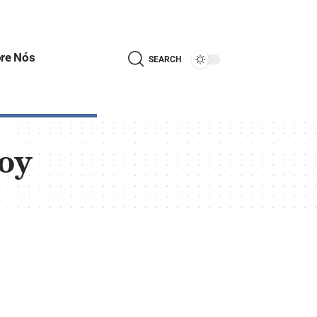
re Nós
SEARCH
doy