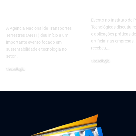
Tecnologia nos
Paulo para d
Transportes
futuro da IA
Terrestres
Evento no Instituto de 
Tecnológicas discutiu re
A Agência Nacional de Transportes
e aplicações práticas de
Terrestres (ANTT) deu início a um
artificial nas empresas
importante evento focado em
recebeu,…
sustentabilidade e tecnologia no
setor…
Tecnologia
julho 29, 2026
Tecnologia
setembro 9, 2024