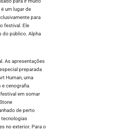
nsado para ir muito
 é um lugar de
xclusivamente para
festival. Ele
 do público.
Alpha
al. As apresentações
especial preparada
 Art Human, uma
s e cenografia
 festival em somar
 Stone
anhado de perto
 tecnologias
s no exterior. Para o