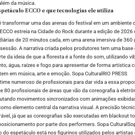
além da música.
petáculo ECCO e que tecnologias ele utiliza
 transformar uma das arenas do festival em um ambiente d
 ECCO estreia na Cidade do Rock durante a edição de 2026 
diárias de 20 minutos cada, em uma arena imersiva de 360
sessão. A narrativa criada pelos produtores tem uma base c
te da ideia de que a floresta é a fonte do som, utilizando v
o, água, raízes e fogo para apresentar de forma artística
rtem em música, arte e emoção.
Sopa Cultural
RIO PRESS
time numeroso de profissionais para dar vida a essa propo
 80 profissionais de áreas que vão da coreografia à eletrô
cutando movimentos sincronizados com animações exibidas 
como elemento central da narrativa visual. A precisão técni
ável, já que as coreografias são executadas em blackout tot
posicionamento por parte dos performers.
Sopa Cultural
Sop
 do espetáculo está nos figurinos utilizados pelos artistas