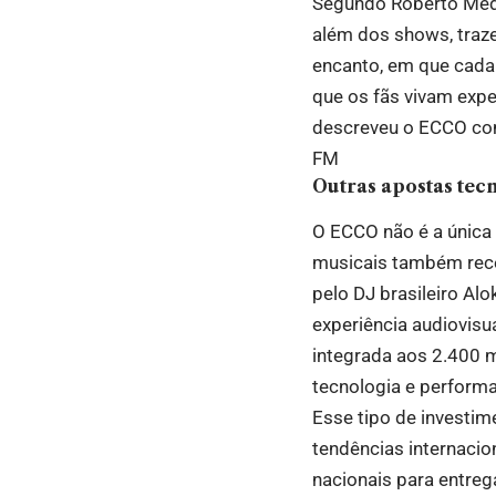
Segundo Roberto Medin
além dos shows, traze
encanto, em que cada
que os fãs vivam expe
descreveu o ECCO com
FM
Outras apostas tec
O ECCO não é a única 
musicais também rece
pelo DJ brasileiro Al
experiência audiovisu
integrada aos 2.400 m
tecnologia e perform
Esse tipo de investi
tendências internacio
nacionais para entreg