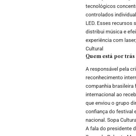
tecnológicos concentr
controlados individua
LED. Esses recursos 
distribui música e ef
experiência com laser
Cultural
Quem está por trás
A responsável pela cr
reconhecimento intern
companhia brasileira 
internacional ao rece
que enviou o grupo dir
confiança do festiva
nacional.
Sopa Cultura
A fala do presidente 