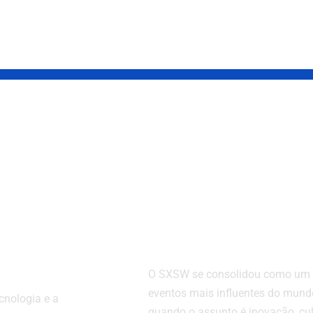
 aposta em
SXSW: como o
ão e
maior festival d
gia para
inovação, cultur
ar
tecnologia
tes para o
redefine
ercado de
tendências glob
ho
O SXSW se consolidou como um
eventos mais influentes do mund
cnologia e a
quando o assunto é inovação, cul