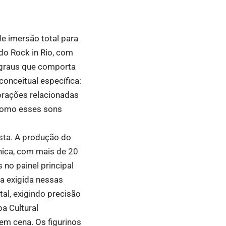
e imersão total para
do Rock in Rio, com
 graus que comporta
onceitual específica:
ibrações relacionadas
 como esses sons
sta. A produção do
nica, com mais de 20
no painel principal
ca exigida nessas
al, exigindo precisão
a Cultural
 em cena. Os figurinos