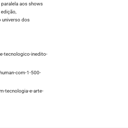
 paralela aos shows
 edição,
o universo dos
e-tecnologico-inedito-
rt-human-com-1-500-
m-tecnologia-e-arte-