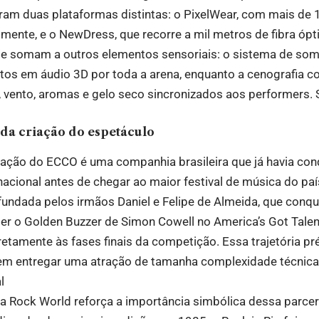
am duas plataformas distintas: o PixelWear, com mais de 
lmente, e o NewDress, que recorre a mil metros de fibra ópt
se somam a outros elementos sensoriais: o sistema de som
eitos em áudio 3D por toda a arena, enquanto a cenografia 
, vento, aromas e gelo seco sincronizados aos performers.
 da criação do espetáculo
iação do ECCO é uma companhia brasileira que já havia co
acional antes de chegar ao maior festival de música do paí
fundada pelos irmãos Daniel e Felipe de Almeida, que conq
ber o Golden Buzzer de Simon Cowell no America’s Got Tale
etamente às fases finais da competição. Essa trajetória pré
l em entregar uma atração de tamanha complexidade técnic
l
da Rock World reforça a importância simbólica dessa parceria