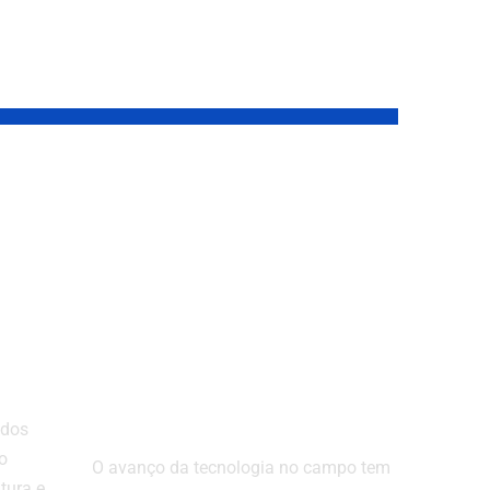
Tecnologia no
e
campo: como a
a e
inovação
nordestina está
elevando a
ais
eficiência agrícola
no Brasil
 dos
o
O avanço da tecnologia no campo tem
tura e