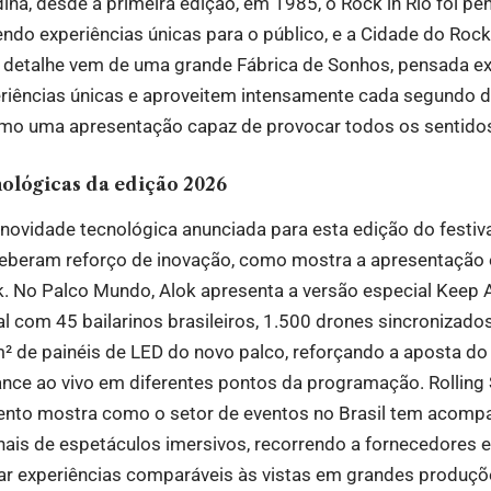
a, desde a primeira edição, em 1985, o Rock in Rio foi pe
ndo experiências únicas para o público, e a Cidade do Rock
 detalhe vem de uma grande Fábrica de Sonhos, pensada e
riências únicas e aproveitem intensamente cada segundo do 
o uma apresentação capaz de provocar todos os sentidos
nológicas da edição 2026
novidade tecnológica anunciada para esta edição do festiv
beram reforço de inovação, como mostra a apresentação 
ok. No Palco Mundo, Alok apresenta a versão especial Keep
al com 45 bailarinos brasileiros, 1.500 drones sincronizado
² de painéis de LED do novo palco, reforçando a aposta do
ance ao vivo em diferentes pontos da programação.
Rolling
mento mostra como o setor de eventos no Brasil tem acomp
nais de espetáculos imersivos, recorrendo a fornecedores e
ar experiências comparáveis às vistas em grandes produçõe