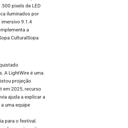
1.500 pixels de LED
ica iluminados por
 imersivo 9.1.4
complementa a
Sopa Cultural
Sopa
nquistado
s. A LightWire é uma
uistou projeção
nt em 2025, recurso
via ajuda a explicar a
a a uma equipe
 para o festival.