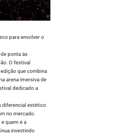
eco para envolver o
 de ponta às
ão. O festival
a edição que combina
ma arena imersiva de
stival dedicado a
diferencial estético
iam no mercado.
a e quem é a
inua investindo