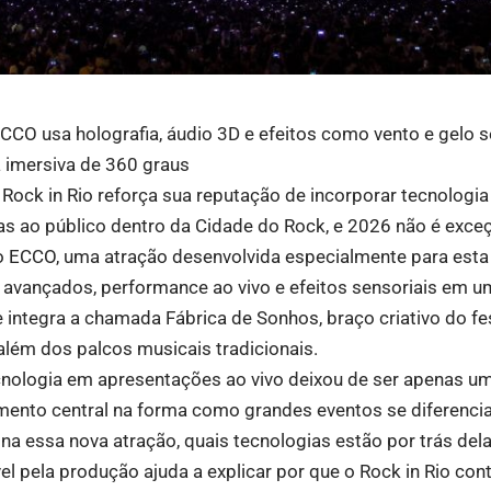
CCO usa holografia, áudio 3D e efeitos como vento e gelo s
 imersiva de 360 graus
 Rock in Rio reforça sua reputação de incorporar tecnologia
as ao público dentro da Cidade do Rock, e 2026 não é exceç
o ECCO, uma atração desenvolvida especialmente para est
 avançados, performance ao vivo e efeitos sensoriais em u
 integra a chamada Fábrica de Sonhos, braço criativo do fe
além dos palcos musicais tradicionais.
cnologia em apresentações ao vivo deixou de ser apenas um 
emento central na forma como grandes eventos se diferenc
a essa nova atração, quais tecnologias estão por trás del
 pela produção ajuda a explicar por que o Rock in Rio cont