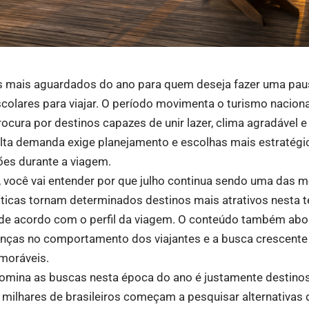
 mais aguardados do ano para quem deseja fazer uma paus
escolares para viajar. O período movimenta o turismo naciona
rocura por destinos capazes de unir lazer, clima agradável e
ta demanda exige planejamento e escolhas mais estratégic
ões durante a viagem.
, você vai entender por que julho continua sendo uma das 
rísticas tornam determinados destinos mais atrativos nest
l de acordo com o perfil da viagem. O conteúdo também ab
anças no comportamento dos viajantes e a busca crescente 
moráveis.
omina as buscas nesta época do ano é justamente destinos 
milhares de brasileiros começam a pesquisar alternativas 