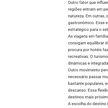
Outro fator que influ
regiões entram em perí
natureza. Em outras, 
gastronômico. Esse eq
estratégico para o se
As viagens em famíli
consigam equilibrar d
procura por hotéis fa
recreativas. O turism
dinâmicas e integrada
Outro movimento perce
necessário passar mui
bastante populares, 
descanso. Essa flexib
destinos mais próxim
A escolha do destino 