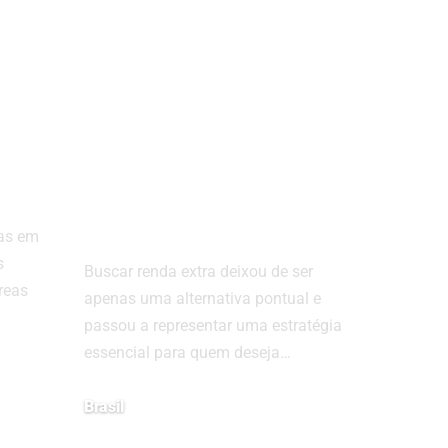
das
Renda extra:
estratégias
s
inteligentes para
as
aumentar seus
ganhos de forma
sustentável
cas em
s
Buscar renda extra deixou de ser
reas
apenas uma alternativa pontual e
passou a representar uma estratégia
essencial para quem deseja…
Brasil
abril 15, 2026