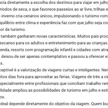
encia diretamente a escolha dos destinos para viajar em julh
odos de seca, o que favorece passeios ao ar livre, trilhas 
o inverno cria cenários únicos, impulsionando o turismo rom
uilíbrio entre clima e experiência faz com que julho seja 
tor de turismo.
a também ganharam novas características. Muitos pais pro
escanso para os adultos e entretenimento para as crianças.
zenda, resorts com programação infantil e cidades com atra
o deixou de ser apenas contemplativo e passou a oferecer e
s.
ptível é a valorização de viagens curtas e inteligentes. N
tos dias fora para aproveitar as férias. Viagens de três a c
especialmente entre profissionais que conciliam trabalho 
ilidade ampliou as possibilidades de turismo em julho e es
os.
ideal depende diretamente do objetivo da viagem. Quem bu