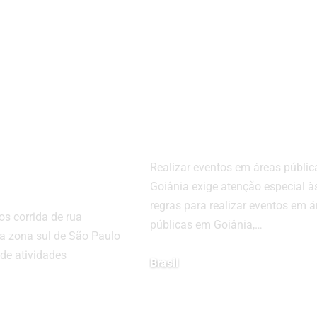
terlagos
Guia Completo 
 de rua
Regras para
nta zona
Realizar Evento
m
em Áreas Públic
mação
em Goiânia
a e
Realizar eventos em áreas públi
iva
Goiânia exige atenção especial à
regras para realizar eventos em á
os corrida de rua
públicas em Goiânia,…
 a zona sul de São Paulo
de atividades
Brasil
junho 5, 2025