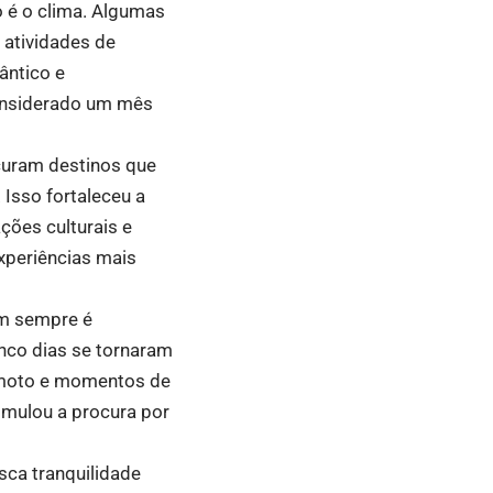
o é o clima. Algumas
e atividades de
ântico e
considerado um mês
curam destinos que
 Isso fortaleceu a
ções culturais e
xperiências mais
em sempre é
inco dias se tornaram
remoto e momentos de
timulou a procura por
sca tranquilidade