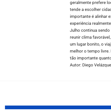
geralmente prefere lo
tende a escolher cidad
importante é alinhar 
experiência realmente 
Julho continua sendo 
reunir clima favoráve
um lugar bonito, o vi
melhor o tempo livre.
tão importante quanto
Autor: Diego Velázqu
Você também pode gostar: