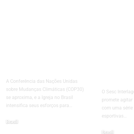
Igreja no Brasil se
Sesc In
prepara para a
corrida
COP30:
movime
mobilização e
sul co
compromisso com
progra
a justiça climática
gratuit
esport
A Conferência das Nações Unidas
sobre Mudanças Climáticas (COP30)
O Sesc Interlag
se aproxima, e a Igreja no Brasil
promete agitar
intensifica seus esforços para…
com uma série 
esportivas…
Brasil
setembro 18, 2025
Brasil