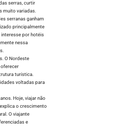
as serras, curtir
s muito variadas.
des serranas ganham
rizado principalmente
interesse por hotéis
vamente nessa
s.
as. O Nordeste
 oferecer
utura turística.
ividades voltadas para
nos. Hoje, viajar não
 explica o crescimento
al. O viajante
ferenciadas e