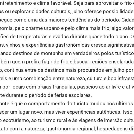
retenimento e clima favorável. Seja para aproveitar o frio d
 ou explorar cidades culturais, julho oferece possibilidade
 segue como uma das maiores tendências do período. Cida
omia, pelo charme urbano e pelo clima mais frio, algo valo
ões de temperaturas elevadas durante quase todo o ano. O 
as, vinhos e experiências gastronômicas cresce significati
ando destinos de montanha em verdadeiros polos turístico
mbém quem prefira fugir do frio e buscar regiões ensolarad
lo, continua entre os destinos mais procurados em julho por
is e uma combinação entre natureza, cultura e boa infraestr
por locais com praias tranquilas, passeios ao ar livre e at
te durante o período de férias escolares.
nte é que o comportamento do turista mudou nos últimos a
ecer um lugar novo, mas viver experiências autênticas. Isso
 ecoturismo, ao turismo rural e às viagens de imersão cultur
tato com a natureza, gastronomia regional, hospedagens di