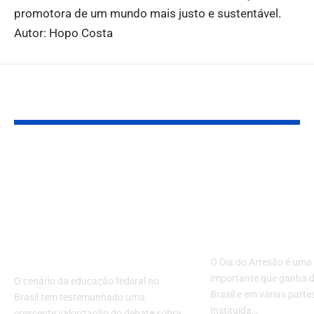
promotora de um mundo mais justo e sustentável.
Autor: Hopo Costa
Você também pode gostar:
Profissionais de
Celebração 
Psicologia da Rede
Artesanato: 
Federal marcam
Data para Val
presença e ampliam
Arte e a Eco
diálogo em evento
Local
nacional
O Dia do Artesão é uma
importante que ganha 
O cenário da educação federal no
Brasil e em várias part
Brasil tem testemunhado uma
Instituída…
crescente valorização do debate sobre