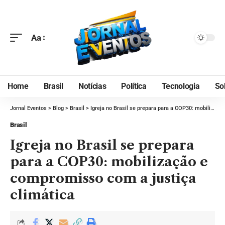
Aa
Home
Brasil
Notícias
Política
Tecnologia
So
Jornal Eventos
>
Blog
>
Brasil
>
Igreja no Brasil se prepara para a COP30: mobilização e compromisso com a justiça climática
Brasil
Igreja no Brasil se prepara
para a COP30: mobilização e
compromisso com a justiça
climática