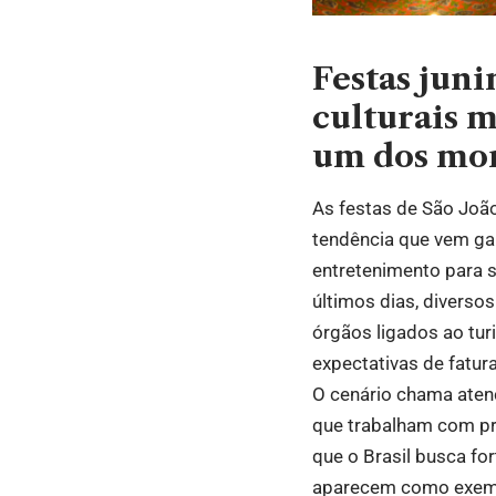
Festas juni
culturais m
um dos mom
As festas de São Joã
tendência que vem ga
entretenimento para s
últimos dias, diverso
órgãos ligados ao tu
expectativas de fatur
O cenário chama atenç
que trabalham com pr
que o Brasil busca fo
aparecem como exemp