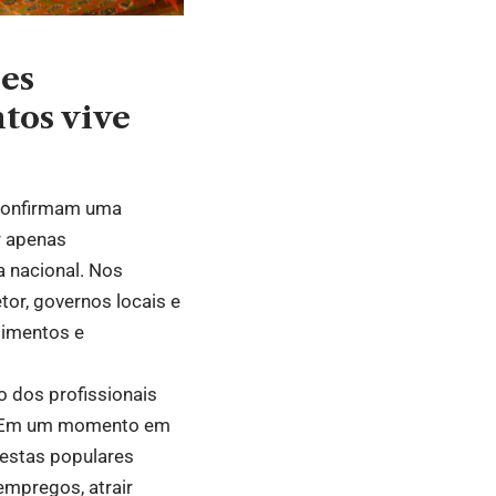
ões
tos vive
 confirmam uma
r apenas
a nacional. Nos
tor, governos locais e
timentos e
o dos profissionais
os. Em um momento em
festas populares
mpregos, atrair