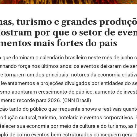
nas, turismo e grandes produç
ostram por que o setor de even
entos mais fortes do país
o que dominam o calendário brasileiro neste mês de junho
nhando força nos últimos anos: os eventos deixaram de se
e tornarem um dos principais motores da economia criativ
s levantamentos e projeções divulgados por entidades do se
rismo apontaram crescimento de público, aumento de inves
amento recorde para 2026. (
CNN Brasil
)
ão tanto do público que frequenta shows e festivais quant
odução cultural, turismo, hotelaria e eventos corporativ
rtalecer sua economia por meio da cultura e do turismo, as 
lo de como eventos bem estruturados conseguem gerar e