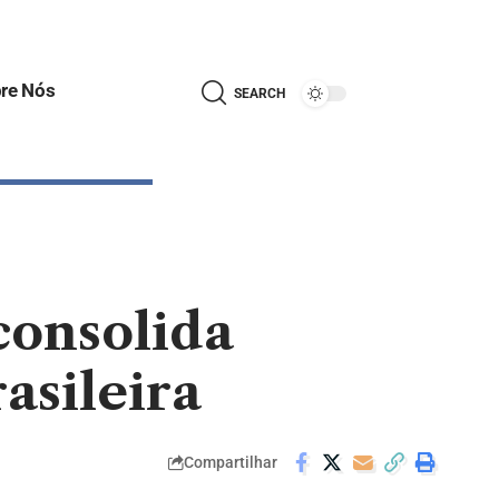
re Nós
SEARCH
consolida
asileira
Compartilhar