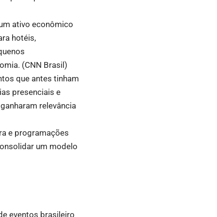
 um ativo econômico
ra hotéis,
equenos
omia. (
CNN Brasil
)
ntos que antes tinham
ias presenciais e
 ganharam relevância
tura e programações
 consolidar um modelo
e eventos brasileiro