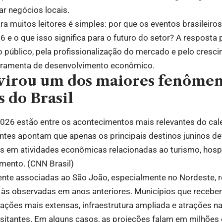
ar negócios locais.
ra muitos leitores é simples: por que os eventos brasilei
6 e o que isso significa para o futuro do setor? A respost
público, pela profissionalização do mercado e pelo cresc
rramenta de desenvolvimento econômico.
 virou um dos maiores fenôme
 do Brasil
2026 estão entre os acontecimentos mais relevantes do cale
centes apontam que apenas os principais destinos juninos 
ões em atividades econômicas relacionadas ao turismo, hos
imento. (
CNN Brasil
)
ente associadas ao São João, especialmente no Nordeste, r
s às observadas em anos anteriores. Municípios que receb
ões mais extensas, infraestrutura ampliada e atrações na
isitantes. Em alguns casos, as projeções falam em milhões 