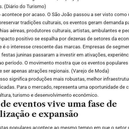
. (
Diário do Turismo
)
 acontece por acaso. O São João passou a ser visto como
preservar tradições culturais, os eventos geram demanda pa
ias aéreas, produtores culturais, artistas, ambulantes e p
pacto positivo se espalha por dezenas de setores da econ
te é o interesse crescente das marcas. Empresas de segme
festas juninas passaram a investir em ativações, experiênc
o período. O movimento mostra que os eventos populares
e ser apenas atrações regionais. (
Varejo de Moda
)
 isso significa produções mais robustas, melhor infraestru
ificadas. Para o mercado, representa uma oportunidade de
ultura, turismo e desenvolvimento econômico.
de eventos vive uma fase de
alização e expansão
stas populares acontece ao mesmo tempo em que o setor d