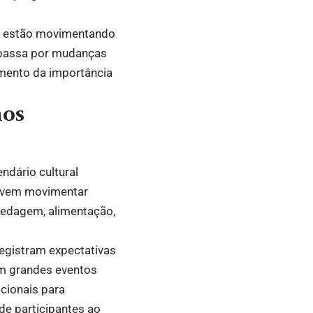
ros estão movimentando
a passa por mudanças
imento da importância
nos
ndário cultural
devem movimentar
pedagem, alimentação,
egistram expectativas
em grandes eventos
cionais para
de participantes ao