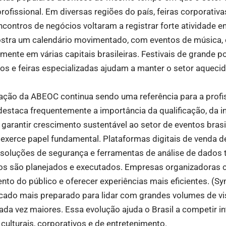
rofissional. Em diversas regiões do país, feiras corporativ
encontros de negócios voltaram a registrar forte atividade e
stra um calendário movimentado, com eventos de música, c
ente em várias capitais brasileiras. Festivais de grande p
os e feiras especializadas ajudam a manter o setor aquecid
uação da ABEOC continua sendo uma referência para a profi
destaca frequentemente a importância da qualificação, da 
 garantir crescimento sustentável ao setor de eventos brasil
exerce papel fundamental. Plataformas digitais de venda d
, soluções de segurança e ferramentas de análise de dados
os são planejados e executados. Empresas organizadoras
o do público e oferecer experiências mais eficientes. (
Sy
cado mais preparado para lidar com grandes volumes de vis
cada vez maiores. Essa evolução ajuda o Brasil a competir i
culturais, corporativos e de entretenimento.