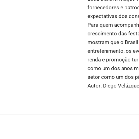
fornecedores e patro
expectativas dos con
Para quem acompanha 
crescimento das festa
mostram que o Brasil 
entretenimento, os e
renda e promoção turí
como um dos anos mais
setor como um dos pil
Autor: Diego Velázqu
Você também pode gostar: