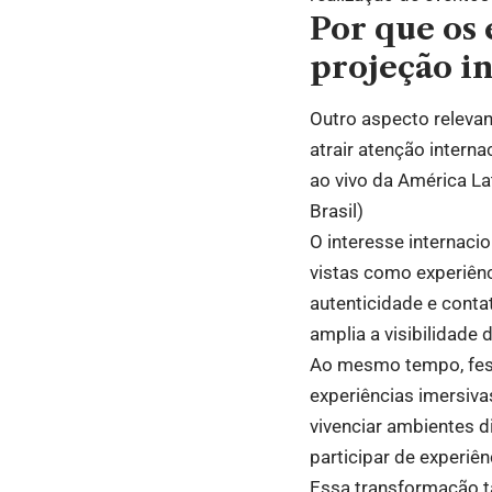
Por que os 
projeção i
Outro aspecto releva
atrair atenção intern
ao vivo da América La
Brasil
)
O interesse internaci
vistas como experiênc
autenticidade e contat
amplia a visibilidade d
Ao mesmo tempo, festi
experiências imersiva
vivenciar ambientes d
participar de experiê
Essa transformação ta