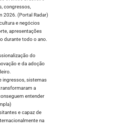
as, congressos,
m 2026. (
Portal Radar
)
ultura e negócios
orte, apresentações
o durante todo o ano.
ssionalização do
inovação e da adoção
eiro.
e ingressos, sistemas
 transformaram a
 conseguem entender
mpla
)
itantes e capaz de
nternacionalmente na