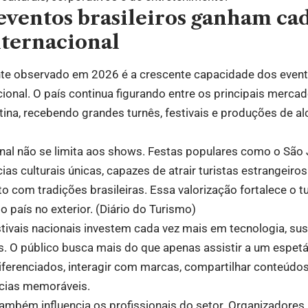
eventos brasileiros ganham ca
nternacional
nte observado em 2026 é a crescente capacidade dos evento
acional. O país continua figurando entre os principais merc
tina, recebendo grandes turnês, festivais e produções de alc
onal não se limita aos shows. Festas populares como o São
ias culturais únicas, capazes de atrair turistas estrangeir
o com tradições brasileiras. Essa valorização fortalece o tu
o país no exterior. (
Diário do Turismo
)
vais nacionais investem cada vez mais em tecnologia, sus
s. O público busca mais do que apenas assistir a um espetá
iferenciados, interagir com marcas, compartilhar conteúdos
ncias memoráveis.
mbém influencia os profissionais do setor. Organizadores,