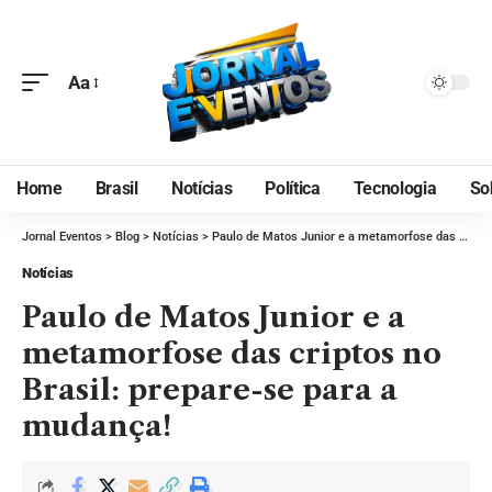
Aa
Home
Brasil
Notícias
Política
Tecnologia
So
Jornal Eventos
>
Blog
>
Notícias
>
Paulo de Matos Junior e a metamorfose das criptos no Brasil: prepare-se para a mudança!
Notícias
Paulo de Matos Junior e a
metamorfose das criptos no
Brasil: prepare-se para a
mudança!