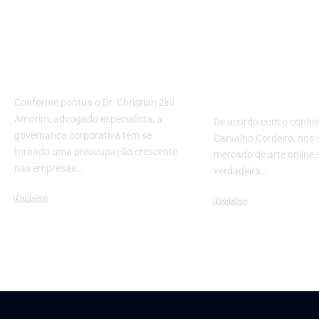
Como estruturar sua
Saiba agora
holding com
como o merc
governança
arte online e
corporativa
mudando a f
comprar obr
Conforme pontua o Dr. Christian Zini
Amorim, advogado especialista, a
De acordo com o conhe
governança corporativa tem se
Carvalho Cordeiro, nos 
tornado uma preocupação crescente
mercado de arte online
nas empresas…
verdadeira…
Notícias
Notícias
janeiro 29, 2025
março 11, 2025