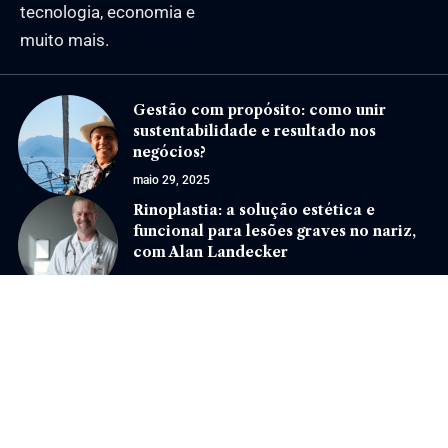
tecnologia, economia e
muito mais.
Gestão com propósito: como unir
sustentabilidade e resultado nos
negócios?
maio 29, 2025
Rinoplastia: a solução estética e
funcional para lesões graves no nariz,
com Alan Landecker
agosto 8, 2024
Jornal Eventos –
contato@jornaleventos.com.br
– tel.(11)91754-6532
Home
Sobre Nós
Quem Faz
Contato
Notícias