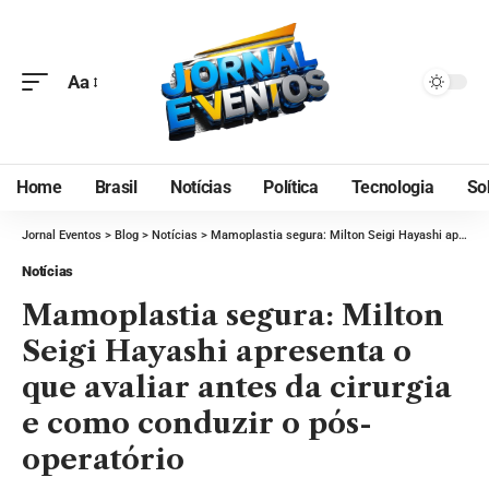
Aa
Home
Brasil
Notícias
Política
Tecnologia
So
Jornal Eventos
>
Blog
>
Notícias
>
Mamoplastia segura: Milton Seigi Hayashi apresenta o que avaliar antes da cirurgia e como conduzir o pós-operatório
Notícias
Mamoplastia segura: Milton
Seigi Hayashi apresenta o
que avaliar antes da cirurgia
e como conduzir o pós-
operatório