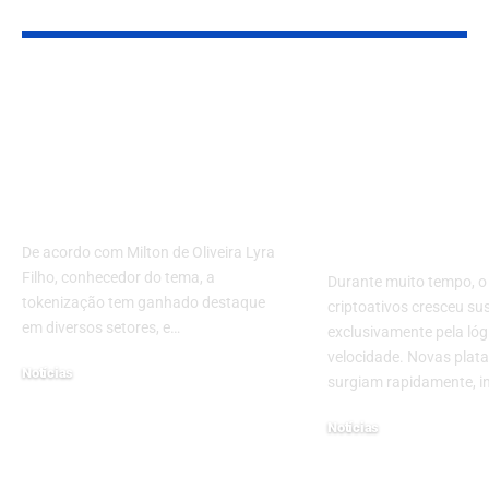
Você também pode gostar:
Rastreabilidade e
Paulo de Mat
segurança: descubra
Junior e a
o impacto da
metamorfose
tokenização no setor
criptos no Bra
logístico
prepare-se p
mudança!
De acordo com Milton de Oliveira Lyra
Filho, conhecedor do tema, a
Durante muito tempo, o
tokenização tem ganhado destaque
criptoativos cresceu s
em diversos setores, e…
exclusivamente pela lóg
velocidade. Novas plat
Notícias
surgiam rapidamente, i
outubro 21, 2024
Notícias
maio 26, 2026