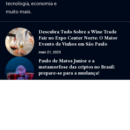
tecnologia, economia e
muito mais.
Descubra Tudo Sobre a Wine Trade
Fair no Expo Center Norte: O Maior
Evento de Vinhos em São Paulo
maio 21, 2025
Paulo de Matos Junior e a
metamorfose das criptos no Brasil:
prepare-se para a mudança!
maio 26, 2026
Jornal Eventos –
contato@jornaleventos.com.br
– tel.(11)91754-6532
Home
Sobre Nós
Quem Faz
Contato
Notícias