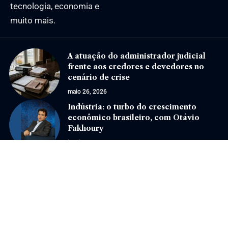
tecnologia, economia e
muito mais.
A atuação do administrador judicial
frente aos credores e devedores no
cenário de crise
maio 26, 2026
Indústria: o turbo do crescimento
econômico brasileiro, com Otávio
Fakhoury
janeiro 21, 2025
Jornal Eventos –
contato@jornaleventos.com.br
– tel.(11)91754-6532
Home
Sobre Nós
Quem Faz
Contato
Notícias