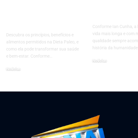
benefícios para a
longevidade
saúde, com Max Dias
humana?
Lemos
Conforme Ian Cunha, a
vida mais longa e com 
Descubra os princípios, benefícios e
qualidade sempre aco
alimentos permitidos na Dieta Paleo, e
história da humanidade
como ela pode transformar sua saúde
e bem-estar. Conforme…
Notícias
fevereiro 5, 2026
Notícias
novembro 22, 2024