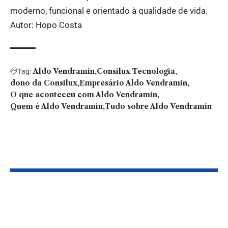
moderno, funcional e orientado à qualidade de vida.
Autor: Hopo Costa
Aldo Vendramin
Consilux Tecnologia
Tag:
dono da Consilux
Empresário Aldo Vendramin
O que aconteceu com Aldo Vendramin
Quem é Aldo Vendramin
Tudo sobre Aldo Vendramin
Você também pode gostar:
Desvendando os
Hackear o t
segredos da Dieta
Como o bioh
Paleo e seus
está redesen