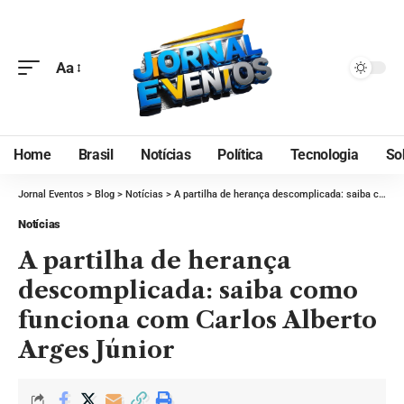
Aa
Home
Brasil
Notícias
Política
Tecnologia
So
Jornal Eventos
>
Blog
>
Notícias
>
A partilha de herança descomplicada: saiba como funciona com Carlos Alberto Arges Júnior
Notícias
A partilha de herança
descomplicada: saiba como
funciona com Carlos Alberto
Arges Júnior