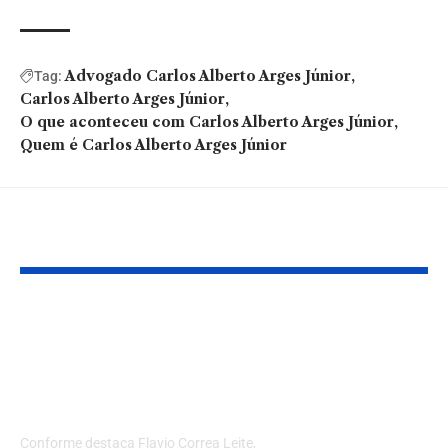
Advogado Carlos Alberto Arges Júnior
Tag:
Carlos Alberto Arges Júnior
O que aconteceu com Carlos Alberto Arges Júnior
Quem é Carlos Alberto Arges Júnior
Você também pode gostar:
Guia definitivo: como
Holding fami
comprar lotes em
testamento: 
loteamentos sem dor
estrutura pr
de cabeça
melhor o pat
na visão de 
Conforme destaca Flavio Correa Leite,