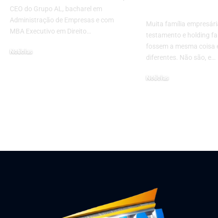
Gonçalves P
CEO do Grupo AL, bacharel em
Administração de Empresas e com
Muita família empresári
MBA Executivo em Direito…
testamento e holding fa
fossem a mesma coisa 
Notícias
diferentes. Não são, e…
outubro 28, 2024
Notícias
julho 21, 2026