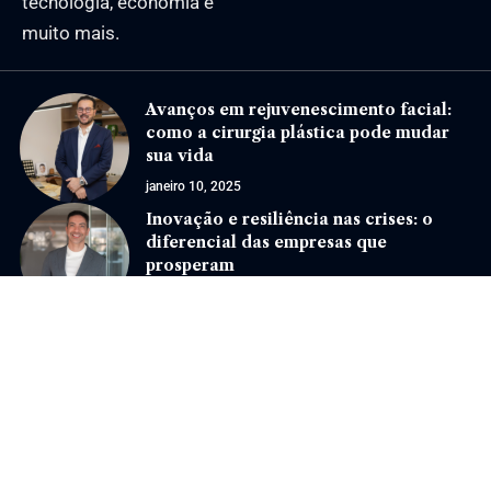
tecnologia, economia e
muito mais.
Avanços em rejuvenescimento facial:
como a cirurgia plástica pode mudar
sua vida
janeiro 10, 2025
Inovação e resiliência nas crises: o
diferencial das empresas que
prosperam
agosto 28, 2025
Jornal Eventos –
contato@jornaleventos.com.br
– tel.(11)91754-6532
Home
Sobre Nós
Quem Faz
Contato
Notícias