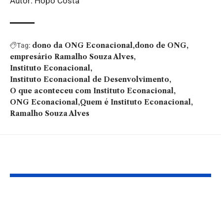
Autor: Hopo Costa
dono da ONG Econacional
dono de ONG
Tag:
empresário Ramalho Souza Alves
Instituto Econacional
Instituto Econacional de Desenvolvimento
O que aconteceu com Instituto Econacional
ONG Econacional
Quem é Instituto Econacional
Ramalho Souza Alves
Você também pode gostar:
Saiba agora mesmo
De Itapemiri
como o mercado de
Anchieta: con