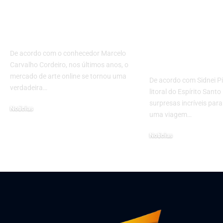
arte online está
esse roteiro
mudando a forma de
encantador p
comprar obras
litoral do Esp
Santo, com S
De acordo com o conhecedor Marcelo
Piva de Jesus
Carvalho Cordeiro, nos últimos anos, o
mercado de arte online se tornou uma
De acordo com Sidnei Pi
verdadeira…
litoral do Espírito Santo
surpresas incríveis pa
Notícias
uma viagem…
março 11, 2025
Notícias
fevereiro 28, 2025