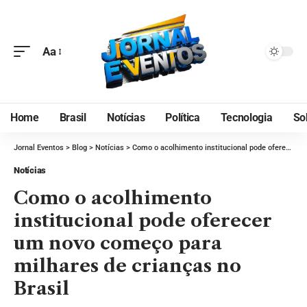
Aa
Home
Brasil
Notícias
Política
Tecnologia
So
Jornal Eventos
>
Blog
>
Notícias
>
Como o acolhimento institucional pode oferecer um novo começo para milhares de crianças no Brasil
Notícias
Como o acolhimento
institucional pode oferecer
um novo começo para
milhares de crianças no
Brasil