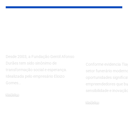
Você também pode gostar:
Transformando
Empreended
vidas: a revolução
e oportunida
social da Fundação
setor funerár
Gentil Afonso Durães
mais com Tia
Schietti
Desde 2003, a Fundação Gentil Afonso
Durães tem sido sinônimo de
Conforme evidencia Tiag
transformação social e esperança.
setor funerário modern
Idealizada pelo empresário Eloizo
oportunidades significa
Gomes…
empreendedores que bu
sensibilidade e inovaç
Notícias
abril 16, 2025
Notícias
março 16, 2026