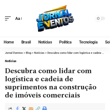
Aa
Home
Brasil
Notícias
Política
Tecnologia
So
Jornal Eventos
>
Blog
>
Notícias
>
Descubra como lidar com logística e cadeia de suprimentos na construção de imóveis comerciais
Notícias
Descubra como lidar com
logística e cadeia de
suprimentos na construção
de imóveis comerciais