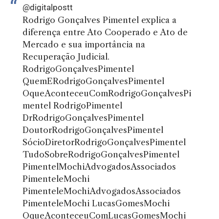
@digitalpostt
Rodrigo Gonçalves Pimentel explica a
diferença entre Ato Cooperado e Ato de
Mercado e sua importância na
Recuperação Judicial.
RodrigoGonçalvesPimentel
QuemERodrigoGonçalvesPimentel
OqueAconteceuComRodrigoGonçalvesPi
mentel RodrigoPimentel
DrRodrigoGonçalvesPimentel
DoutorRodrigoGonçalvesPimentel
SócioDiretorRodrigoGonçalvesPimentel
TudoSobreRodrigoGonçalvesPimentel
PimentelMochiAdvogadosAssociados
PimenteleMochi
PimenteleMochiAdvogadosAssociados
PimenteleMochi LucasGomesMochi
OqueAconteceuComLucasGomesMochi