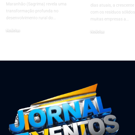
Maranhão (Sagrima) revela uma
dias atuais, a crescent
transformação profunda no
com os resíduos sólido
desenvolvimento rural do…
muitas empresas a…
Notícias
Notícias
novembro 19, 2025
novembro 8, 2024