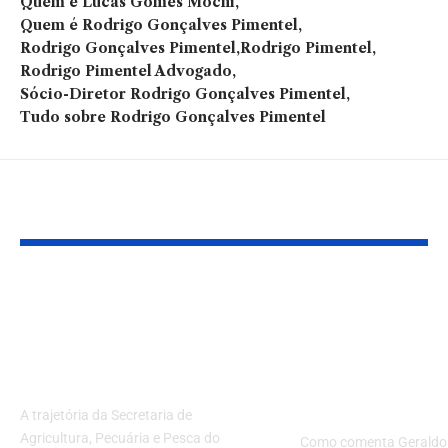
Quem é Lucas Gomes Mochi
Quem é Rodrigo Gonçalves Pimentel
Rodrigo Gonçalves Pimentel
Rodrigo Pimentel
Rodrigo Pimentel Advogado
Sócio-Diretor Rodrigo Gonçalves Pimentel
Tudo sobre Rodrigo Gonçalves Pimentel
Você também pode gostar:
Sagrima no
Desperdício?
Maranhão: Linha do
Aprenda a
tempo e avanços na
transformar 
agricultura familiar
em recursos 
com Geraldo 
A trajetória da Secretaria de
Agricultura, Pecuária e Pesca do
Como comenta Geraldo d