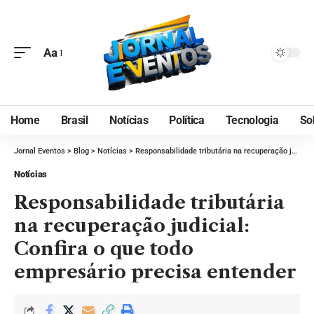
Aa
Home
Brasil
Notícias
Política
Tecnologia
So
Jornal Eventos
>
Blog
>
Notícias
>
Responsabilidade tributária na recuperação judicial: Confira o que todo empresário precisa entender
Notícias
Responsabilidade tributária
na recuperação judicial:
Confira o que todo
empresário precisa entender