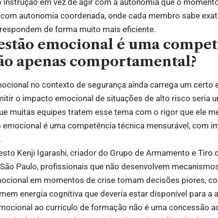
nstrução em vez de agir com a autonomia que o momento 
ar com autonomia coordenada, onde cada membro sabe exa
 respondem de forma muito mais eficiente.
gestão emocional é uma compe
não apenas comportamental?
ocional no contexto de segurança ainda carrega um certo e
tir o impacto emocional de situações de alto risco seria 
ue muitas equipes tratem esse tema com o rigor que ele me
o emocional é uma competência técnica mensurável, com im
.
sto Kenji Igarashi, criador do Grupo de Armamento e Tiro 
m São Paulo, profissionais que não desenvolvem mecanismo
mocional em momentos de crise tomam decisões piores, c
em energia cognitiva que deveria estar disponível para a 
emocional ao currículo de formação não é uma concessão 