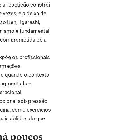
 a repetição constrói
vezes, ela deixa de
o Kenji Igarashi,
anismo é fundamental
e comprometida pela
xpõe os profissionais
formações
mo quando o contexto
fragmentada e
eracional.
emocional sob pressão
uína, como exercícios
mais sólidos do que
há poucos