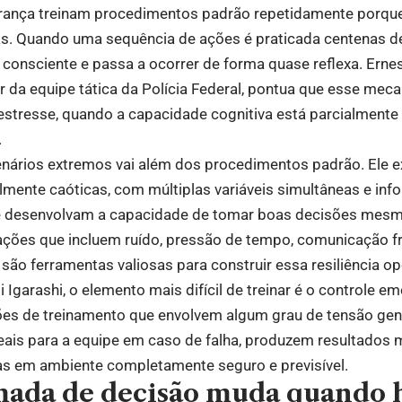
urança treinam procedimentos padrão repetidamente porque
s. Quando uma sequência de ações é praticada centenas de 
consciente e passa a ocorrer de forma quase reflexa. Ernest
 da equipe tática da Polícia Federal, pontua que esse mec
 estresse, quando a capacidade cognitiva está parcialment
.
nários extremos vai além dos procedimentos padrão. Ele e
lmente caóticas, com múltiplas variáveis simultâneas e in
ue desenvolvam a capacidade de tomar boas decisões mes
lações que incluem ruído, pressão de tempo, comunicação 
 são ferramentas valiosas para construir essa resiliência op
 Igarashi, o elemento mais difícil de treinar é o controle 
ções de treinamento que envolvem algum grau de tensão gen
ais para a equipe em caso de falha, produzem resultados 
s em ambiente completamente seguro e previsível.
ada de decisão muda quando 