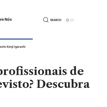
re Nós
SEARCH
sto Kenji Igarashi
rofissionais de
evisto? Descubra