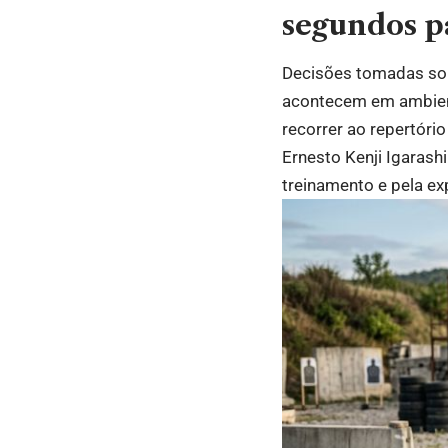
segundos pa
Decisões tomadas sob
acontecem em ambient
recorrer ao repertóri
Ernesto Kenji Igarash
treinamento e pela ex