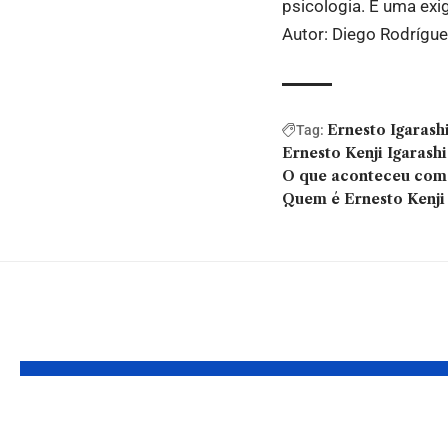
psicologia. É uma ex
Autor: Diego Rodrígu
Ernesto Igarash
Tag:
Ernesto Kenji Igarashi
O que aconteceu com 
Quem é Ernesto Kenji 
Você também pode gostar:
A importância de
Escolas