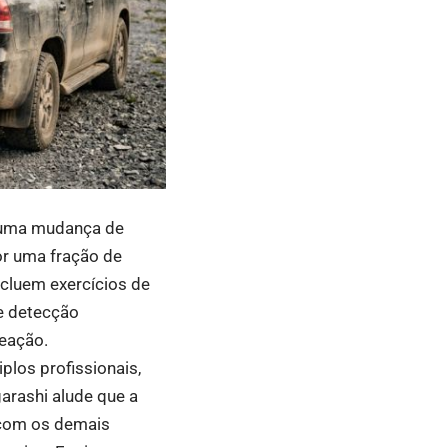
 uma mudança de
or uma fração de
ncluem exercícios de
e detecção
reação.
los profissionais,
arashi alude que a
, com os demais