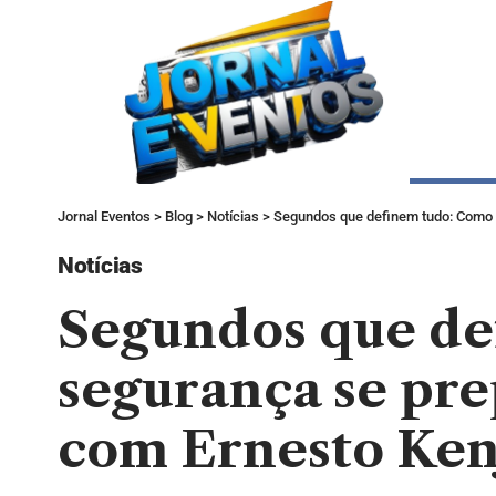
Jornal Eventos
>
Blog
>
Notícias
>
Segundos que definem tudo: Como p
Notícias
Segundos que de
segurança se pr
com Ernesto Kenj