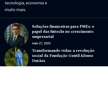
tecnologia, economia e
muito mais.
Soluções financeiras para PMEs: o
papel das fintechs no crescimento
empresarial
maio 27, 2025
Transformando vidas: a revolução
social da Fundação Gentil Afonso
Durães
abril 16, 2025
Jornal Eventos –
contato@jornaleventos.com.br
– tel.(11)91754-6532
Home
Sobre Nós
Quem Faz
Contato
Notícias