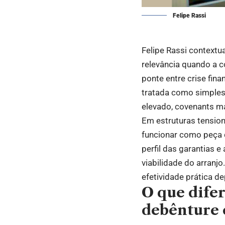
Felipe Rassi
Felipe Rassi context
relevância quando a 
ponte entre crise fina
tratada como simples 
elevado, covenants ma
Em estruturas tension
funcionar como peça d
perfil das garantias 
viabilidade do arranj
efetividade prática d
O que dife
debênture 