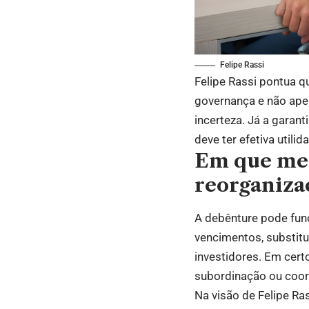
Felipe Rassi
Felipe Rassi pontua 
governança e não apen
incerteza. Já a garan
deve ter efetiva util
Em que med
reorganiza
A debênture pode fun
vencimentos, substitui
investidores. Em cert
subordinação ou coor
Na visão de Felipe Ra