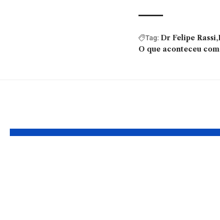
Dr Felipe Rassi
Tag:
O que aconteceu com 
Você também pode gostar:
Portais regionais
Seca A
ganham espaço no
Brasil:
Brasil e
do Mon
fortalecem a busca
Secas