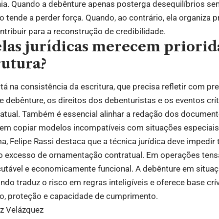
a. Quando a debênture apenas posterga desequilíbrios sem
 tende a perder força. Quando, ao contrário, ela organiza p
ntribuir para a reconstrução de credibilidade.
elas jurídicas merecem priorid
rutura?
á na consistência da escritura, que precisa refletir com pr
e debênture, os direitos dos debenturistas e os eventos cr
tratual. Também é essencial alinhar a redação dos document
sem copiar modelos incompatíveis com situações especiais
a, Felipe Rassi destaca que a técnica jurídica deve impedir
 o excesso de ornamentação contratual. Em operações ten
ecutável e economicamente funcional. A debênture em situaç
do traduz o risco em regras inteligíveis e oferece base crí
no, proteção e capacidade de cumprimento.
ez Velázquez