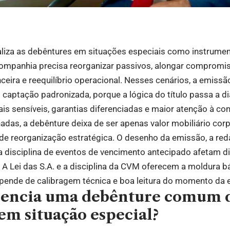
ualiza as debêntures em situações especiais como instrume
companhia precisa reorganizar passivos, alongar compromi
nceira e reequilíbrio operacional. Nesses cenários, a emiss
captação padronizada, porque a lógica do título passa a d
is sensíveis, garantias diferenciadas e maior atenção à co
adas, a debênture deixa de ser apenas valor mobiliário corp
e reorganização estratégica. O desenho da emissão, a reda
e a disciplina de eventos de vencimento antecipado afetam d
o. A Lei das S.A. e a disciplina da CVM oferecem a moldura b
epende de calibragem técnica e boa leitura do momento da 
rencia uma debênture comum 
em situação especial?