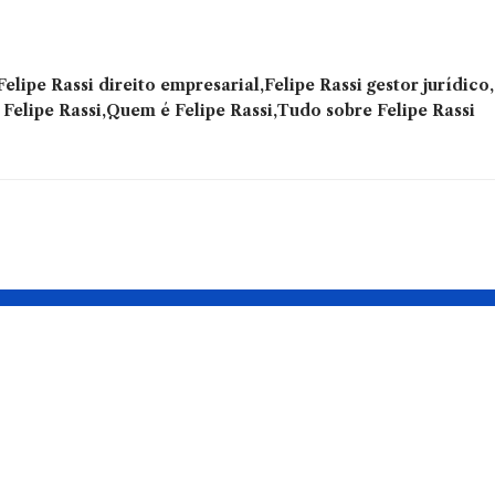
Felipe Rassi direito empresarial
Felipe Rassi gestor jurídico
Felipe Rassi
Quem é Felipe Rassi
Tudo sobre Felipe Rassi
vança pelo
Mitos e verdade
 Atualização
sobre
itor de
superdotação:
você conhece