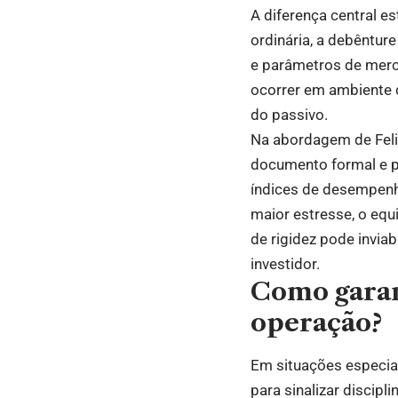
A diferença central 
ordinária, a debênture
e parâmetros de merc
ocorrer em ambiente d
do passivo.
Na abordagem de Felipe
documento formal e p
índices de desempenh
maior estresse, o equi
de rigidez pode inviab
investidor.
Como garan
operação?
Em situações especia
para sinalizar discip