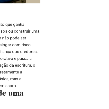
nto que ganha
ssos ou construir uma
ão não pode ser
ialogar com risco
nfiança dos credores.
orativo e passa a
ção da escritura, o
iretamente a
ásica, mas a
emissora.
de uma