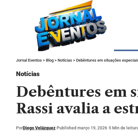
Jornal Eventos
>
Blog
>
Notícias
>
Debêntures em situações especiais
Notícias
Debêntures em si
Rassi avalia a e
Por
Diego Velázquez
Published março 19, 2026
5 Min de leitur