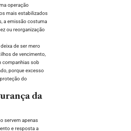
 uma operação
cos mais estabilizados
s, a emissão costuma
dez ou reorganização
a deixa de ser mero
ilhos de vencimento,
Em companhias sob
icado, porque excesso
a proteção do
gurança da
não servem apenas
mento e resposta a