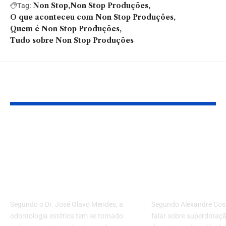
Non Stop
Non Stop Produções
Tag:
O que aconteceu com Non Stop Produções
Quem é Non Stop Produções
Tudo sobre Non Stop Produções
Você também pode gostar:
Conheça os cuidados
Mitos e verd
indispensáveis na
sobre superd
odontologia estética,
você conhec
com o dentista José
realmente as
Olavo Mendes
diferenças?
Segundo o Dr. José Olavo Mendes, a
Segundo Alexandre Cos
odontologia estética tem se tornado
falar sobre superdotaç