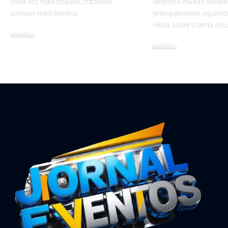
cada vez mais popular, trazendo
desperta muitas dúvidas
sorrisos mais bonitos…
principalmente, equívoc
mitos sobre o tema cir
Notícias
Notícias
novembro 25, 2024
outubro 9, 2025