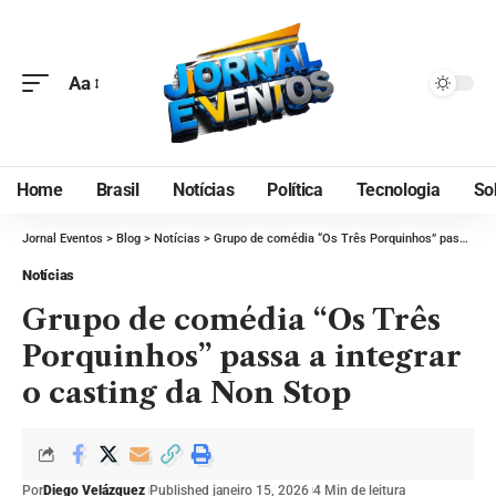
Aa
Home
Brasil
Notícias
Política
Tecnologia
So
Jornal Eventos
>
Blog
>
Notícias
>
Grupo de comédia “Os Três Porquinhos” passa a integrar o casting da Non Stop
Notícias
Grupo de comédia “Os Três
Porquinhos” passa a integrar
o casting da Non Stop
Por
Diego Velázquez
Published janeiro 15, 2026
4 Min de leitura