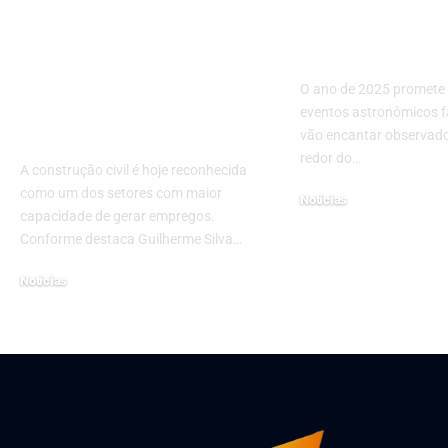
construção: O que
Principais E
Guilherme Silva
Astronômico
Ribeiro Campos
2025
destaca sobre
O ano de 2025 promete s
impactos diretos e
eventos astronômicos f
indiretos
vão encantar observado
redor do…
A construção civil é hoje reconhecida
como um dos setores com maior
Notícias
capacidade de gerar empregos.
fevereiro 10, 2025
Conforme destaca Guilherme Silva…
Notícias
abril 9, 2026