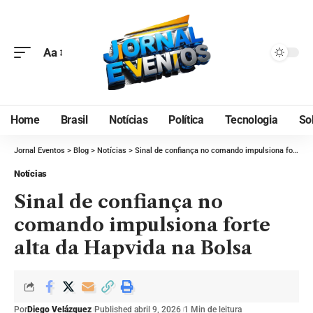
Aa
Home
Brasil
Notícias
Política
Tecnologia
So
Jornal Eventos
>
Blog
>
Notícias
>
Sinal de confiança no comando impulsiona forte alta da Hapvida na Bolsa
Notícias
Sinal de confiança no
comando impulsiona forte
alta da Hapvida na Bolsa
Por
Diego Velázquez
Published abril 9, 2026
1 Min de leitura