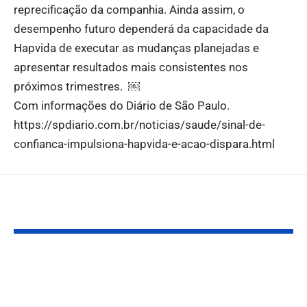
reprecificação da companhia. Ainda assim, o
desempenho futuro dependerá da capacidade da
Hapvida de executar as mudanças planejadas e
apresentar resultados mais consistentes nos
próximos trimestres. ￼
Com informações do Diário de São Paulo.
https://spdiario.com.br/noticias/saude/sinal-de-
confianca-impulsiona-hapvida-e-acao-dispara.html
Você também pode gostar:
Geração de
Eclipses, Chu
empregos na
Meteoros e M