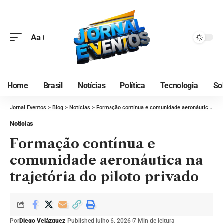
Aa
Home
Brasil
Notícias
Política
Tecnologia
So
Jornal Eventos
>
Blog
>
Notícias
>
Formação contínua e comunidade aeronáutica na trajetória do piloto privado
Notícias
Formação contínua e
comunidade aeronáutica na
trajetória do piloto privado
Por
Diego Velázquez
Published julho 6, 2026
7 Min de leitura