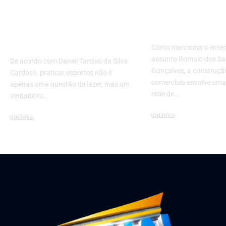
esportes podem
suprimentos
transformar sua
construção d
saúde e combater
imóveis come
doenças metabólicas!
Como menciona o ente
assunto Romulo dos Sa
De acordo com Daniel Tarciso da Silva
Gonçalves, a construçã
Cardoso, praticar esportes não é
comerciais envolve um
apenas uma questão de lazer, mas um
rede de…
verdadeiro…
Notícias
Notícias
setembro 20, 2024
dezembro 16, 2024