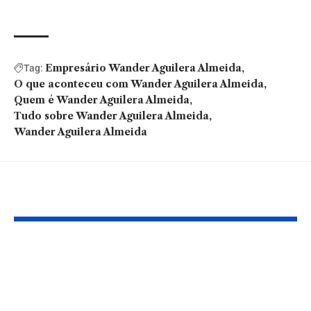
Empresário Wander Aguilera Almeida
Tag:
O que aconteceu com Wander Aguilera Almeida
Quem é Wander Aguilera Almeida
Tudo sobre Wander Aguilera Almeida
Wander Aguilera Almeida
Você também pode gostar:
Entenda com Daniel
Descubra com
Tarciso da Silva
com logística
Cardoso como os
cadeia de