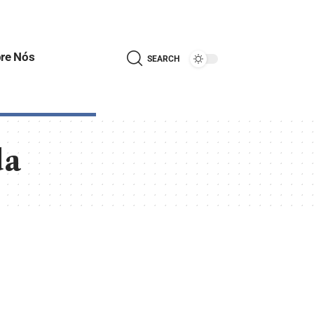
re Nós
SEARCH
da