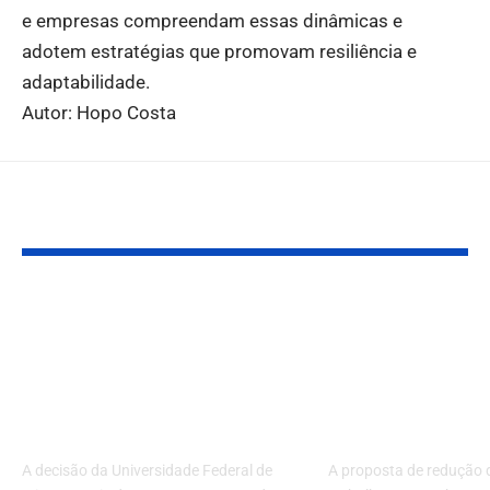
e empresas compreendam essas dinâmicas e
adotem estratégias que promovam resiliência e
adaptabilidade.
Autor: Hopo Costa
Você também pode gostar:
Prazo ampliado para
Redução da 
submissão acadêmica
de Trabalho 
impulsiona debates
Horas Semana
críticos em economia
Que Está em 
política e direito
Brasil?
A decisão da Universidade Federal de
A proposta de redução 