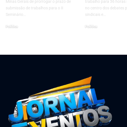
Minas Gerais de prorrogar o prazo de
trabalho para 36 horas
submissão de trabalhos para o II
no centro dos debates po
Seminário…
sindicais e…
Política
Política
abril 15, 2026
maio 6, 2025