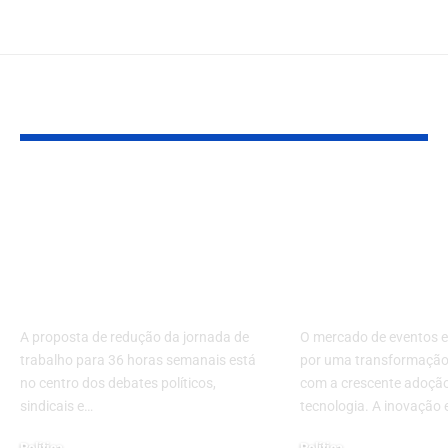
Você também pode gostar:
Redução da Jornada
Mercado de 
de Trabalho para 36
Investe em
Horas Semanais: O
Tecnologia e
Que Está em Jogo no
Inovação co
Brasil?
Sociais
A proposta de redução da jornada de
O mercado de eventos 
trabalho para 36 horas semanais está
por uma transformação 
no centro dos debates políticos,
com a crescente adoçã
sindicais e…
tecnologia. A inovação 
Política
Política