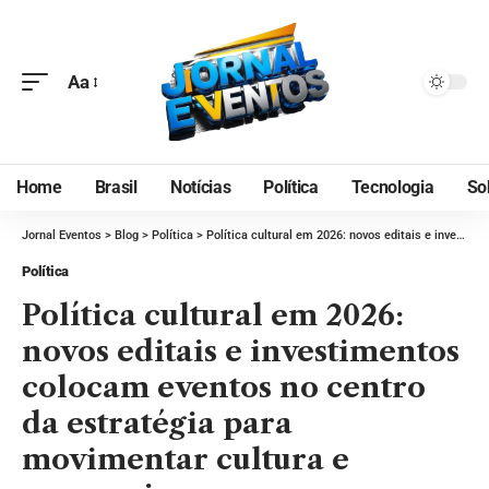
Aa
Home
Brasil
Notícias
Política
Tecnologia
So
Jornal Eventos
>
Blog
>
Política
>
Política cultural em 2026: novos editais e investimentos colocam eventos no centro da estratégia para movimentar cultura e economia
Política
Política cultural em 2026:
novos editais e investimentos
colocam eventos no centro
da estratégia para
movimentar cultura e