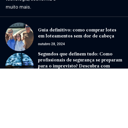
muito mais.
Guia definitivo: como comprar lotes
em loteamentos sem dor de cabeça
outubro 28, 2024
Segundos que definem tudo: Como
profissionais de segurança se preparam
para o imprevisto? Descubra com
Ernesto Kenji Igarashi
junho 1, 2026
Jornal Eventos –
contato@jornaleventos.com.br
– tel.(11)91754-6532
Home
Sobre Nós
Quem Faz
Contato
Notícias