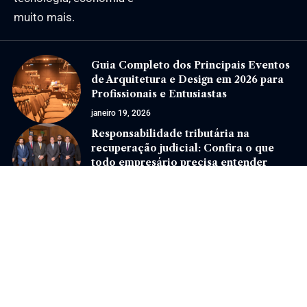
muito mais.
Guia Completo dos Principais Eventos
de Arquitetura e Design em 2026 para
Profissionais e Entusiastas
janeiro 19, 2026
Responsabilidade tributária na
recuperação judicial: Confira o que
todo empresário precisa entender
novembro 18, 2025
Jornal Eventos –
contato@jornaleventos.com.br
– tel.(11)91754-6532
Home
Sobre Nós
Quem Faz
Contato
Notícias