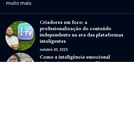
muito mais.
Criadores em foco: a
profissionalização do conteúdo
independente na era das plataformas
inteligentes
outubro 30, 2025
Como a inteligência emocional
influencia o sucesso acadêmico e
profissional?
março 9, 2026
Jornal Eventos –
contato@jornaleventos.com.br
– tel.(11)91754-6532
Home
Sobre Nós
Quem Faz
Contato
Notícias