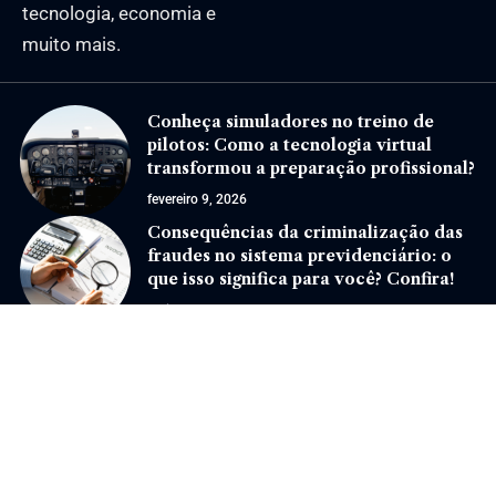
tecnologia, economia e
muito mais.
Conheça simuladores no treino de
pilotos: Como a tecnologia virtual
transformou a preparação profissional?
fevereiro 9, 2026
Consequências da criminalização das
fraudes no sistema previdenciário: o
que isso significa para você? Confira!
abril 2, 2025
Jornal Eventos –
contato@jornaleventos.com.br
– tel.(11)91754-6532
Home
Sobre Nós
Quem Faz
Contato
Notícias