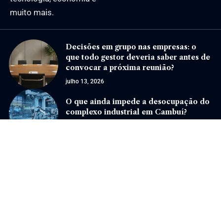
muito mais.
Decisões em grupo nas empresas: o
que todo gestor deveria saber antes de
convocar a próxima reunião?
julho 13, 2026
O que ainda impede a desocupação do
complexo industrial em Cambuí?
junho 3, 2026
Jornal Eventos –
contato@jornaleventos.com.br
– tel.(11)91754-6532
Home
Sobre Nós
Quem Faz
Contato
Notícias