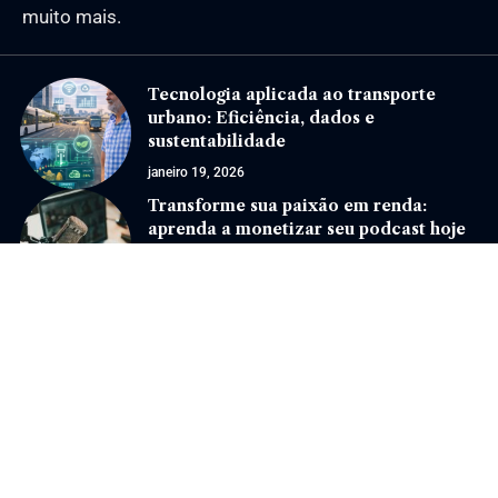
muito mais.
Tecnologia aplicada ao transporte
urbano: Eficiência, dados e
sustentabilidade
janeiro 19, 2026
Transforme sua paixão em renda:
aprenda a monetizar seu podcast hoje
mesmo!
fevereiro 21, 2025
Jornal Eventos –
contato@jornaleventos.com.br
– tel.(11)91754-6532
Home
Sobre Nós
Quem Faz
Contato
Notícias