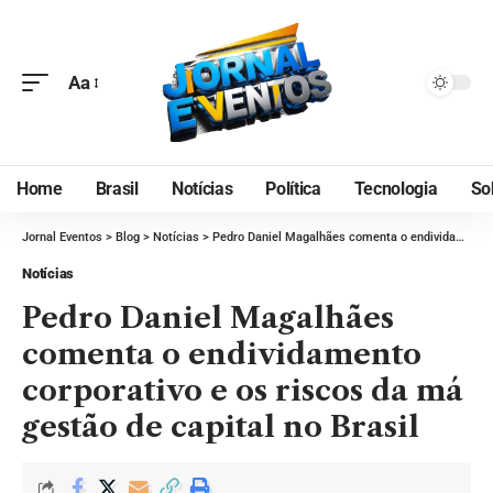
Aa
Home
Brasil
Notícias
Política
Tecnologia
So
Jornal Eventos
>
Blog
>
Notícias
>
Pedro Daniel Magalhães comenta o endividamento corporativo e os riscos da má gestão de capital no Brasil
Notícias
Pedro Daniel Magalhães
comenta o endividamento
corporativo e os riscos da má
gestão de capital no Brasil