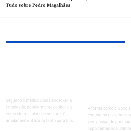
Tudo sobre Pedro Magalhães
Você também pode gostar:
Rinoplastia: a
Paris Secret 
solução estética e
cenário do G
funcional para lesões
como conteú
graves no nariz, com
especializad
Alan Landecker
ganham rele
nas buscas
Segundo o médico Alan Landecker, a
rinoplastia, popularmente conhecida
A forma como o Google 
como cirurgia plástica no nariz, é
conteúdos relevantes p
amplamente utilizada tanto para fins…
vem passando por mud
importantes nos último