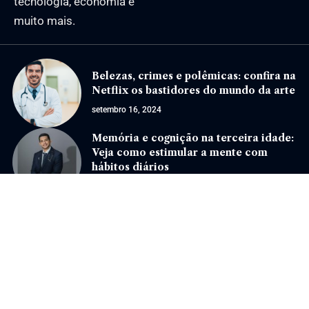
tecnologia, economia e
muito mais.
Belezas, crimes e polêmicas: confira na
Netflix os bastidores do mundo da arte
setembro 16, 2024
Memória e cognição na terceira idade:
Veja como estimular a mente com
hábitos diários
junho 16, 2026
Jornal Eventos –
contato@jornaleventos.com.br
– tel.(11)91754-6532
Home
Sobre Nós
Quem Faz
Contato
Notícias