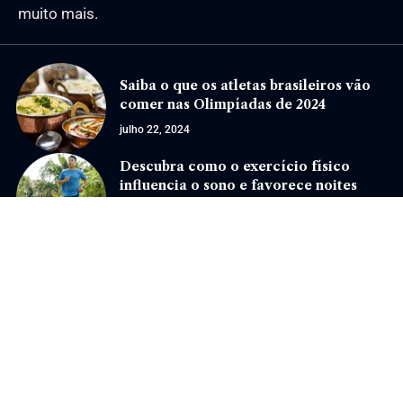
muito mais.
Saiba o que os atletas brasileiros vão
comer nas Olimpíadas de 2024
julho 22, 2024
Descubra como o exercício físico
influencia o sono e favorece noites
mais tranquilas
dezembro 17, 2025
Jornal Eventos –
contato@jornaleventos.com.br
– tel.(11)91754-6532
Home
Sobre Nós
Quem Faz
Contato
Notícias