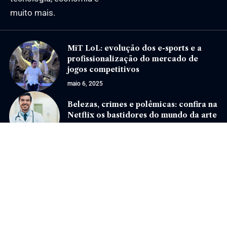
muito mais.
MiT LoL: evolução dos e-sports e a
profissionalização do mercado de
jogos competitivos
maio 6, 2025
Belezas, crimes e polêmicas: confira na
Netflix os bastidores do mundo da arte
setembro 16, 2024
Jornal Eventos –
contato@jornaleventos.com.br
– tel.(11)91754-6532
Home
Sobre Nós
Quem Faz
Contato
Notícias