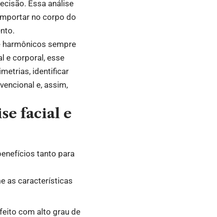
recisão. Essa análise
omportar no corpo do
nto.
s e harmônicos sempre
l e corporal, esse
trias, identificar
encional e, assim,
se facial e
 benefícios tanto para
 as características
eito com alto grau de