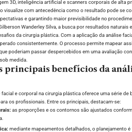
 3D, inteligência artificial e scanners corporais de alta p
ião visualize com antecedência como o resultado pode se c
xpectativas e garantindo maior previsibilidade no procedime
Gilberson Wanderley Silva, a busca por resultados naturai
afios da cirurgia plástica. Com a aplicação da análise facia
perado consistentemente. O processo permite mapear assime
que poderiam passar despercebidos em uma avaliação conv
 sob medida.
s principais benefícios da análi
e facial e corporal na cirurgia plástica oferece uma série de
ara os profissionais. Entre os principais, destacam-se:
rais:
as proporções e os contornos são ajustados conforme
a.
ica:
mediante mapeamentos detalhados, o planejamento é f