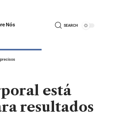
re Nós
SEARCH
e precisos
poral está
ara resultados