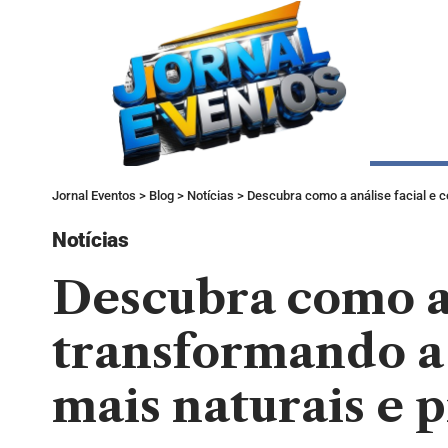
Jornal Eventos
>
Blog
>
Notícias
>
Descubra como a análise facial e c
Notícias
Descubra como a 
transformando a 
mais naturais e 