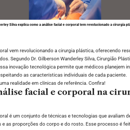
rley Silva explica como a análise facial e corporal tem revolucionado a cirurgia pl
rporal vem revolucionando a cirurgia plástica, oferecendo re
ados. Segundo Dr. Gilberson Wanderley Silva, Cirurgião Plá
 essa inovação tecnológica permite que médicos planejem i
speitando as características individuais de cada paciente.
uma realidade em clínicas de referência. Confira!
nálise facial e corporal na ciru
rporal é um conjunto de técnicas e tecnologias que avaliam 
s e as proporções do corpo e do rosto. Esse processo é fei