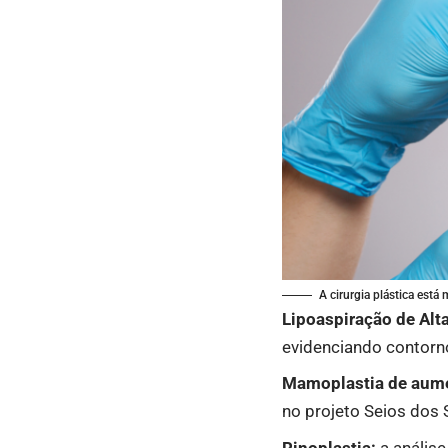
A cirurgia plástica está
Lipoaspiração de Alta
evidenciando contorno
Mamoplastia de aume
no projeto Seios dos 
Rinoplastia:
a análise