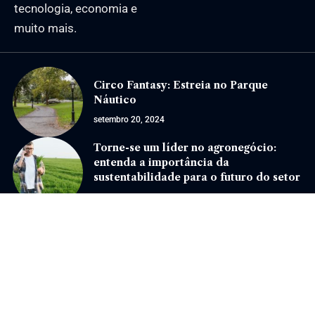
tecnologia, economia e
muito mais.
Circo Fantasy: Estreia no Parque
Náutico
setembro 20, 2024
Torne-se um líder no agronegócio:
entenda a importância da
sustentabilidade para o futuro do setor
dezembro 19, 2024
Jornal Eventos –
contato@jornaleventos.com.br
– tel.(11)91754-6532
Home
Sobre Nós
Quem Faz
Contato
Notícias