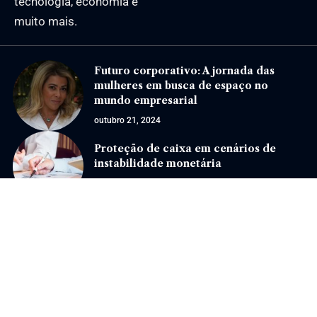
tecnologia, economia e
muito mais.
Futuro corporativo: A jornada das
mulheres em busca de espaço no
mundo empresarial
outubro 21, 2024
Proteção de caixa em cenários de
instabilidade monetária
agosto 7, 2026
Jornal Eventos –
contato@jornaleventos.com.br
– tel.(11)91754-6532
Home
Sobre Nós
Quem Faz
Contato
Notícias