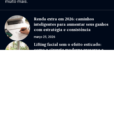
muito mais.
Renda extra em 2026: caminhos
inteligentes para aumentar seus ganhos
com estratégia e consistência
março 25, 2026
Lifting facial sem o efeito esticado:
como a cirurgia moderna preserva a
naturalidade da expressão
julho 1, 2026
Jornal Eventos –
contato@jornaleventos.com.br
– tel.(11)91754-6532
Home
Sobre Nós
Quem Faz
Contato
Notícias