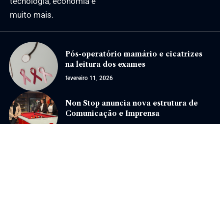
tecnologia, economia e
muito mais.
Pós-operatório mamário e cicatrizes
na leitura dos exames
fevereiro 11, 2026
Non Stop anuncia nova estrutura de
Comunicação e Imprensa
setembro 23, 2025
Jornal Eventos –
contato@jornaleventos.com.br
– tel.(11)91754-6532
Home
Sobre Nós
Quem Faz
Contato
Notícias