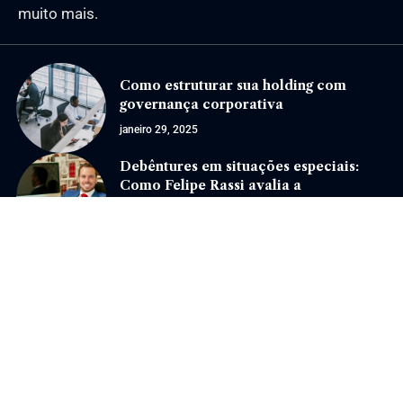
muito mais.
Como estruturar sua holding com
governança corporativa
janeiro 29, 2025
Debêntures em situações especiais:
Como Felipe Rassi avalia a
estruturação dessas operações?
março 19, 2026
Jornal Eventos –
contato@jornaleventos.com.br
– tel.(11)91754-6532
Home
Sobre Nós
Quem Faz
Contato
Notícias