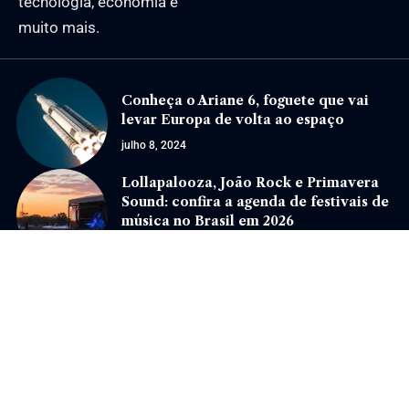
tecnologia, economia e
muito mais.
Conheça o Ariane 6, foguete que vai
levar Europa de volta ao espaço
julho 8, 2024
Lollapalooza, João Rock e Primavera
Sound: confira a agenda de festivais de
música no Brasil em 2026
junho 19, 2026
Jornal Eventos –
contato@jornaleventos.com.br
– tel.(11)91754-6532
Home
Sobre Nós
Quem Faz
Contato
Notícias